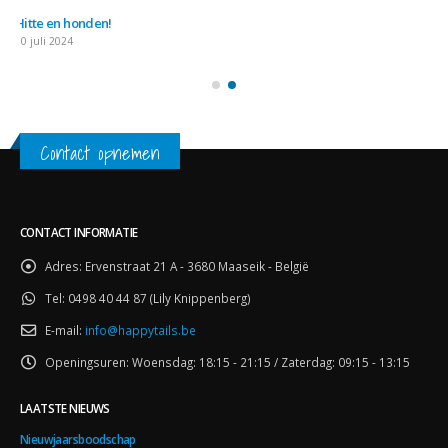
Hitte en honden!
10 juli 2024
Contact opnemen
CONTACT INFORMATIE
Adres:
Ervenstraat 21 A - 3680 Maaseik - België
Tel:
0498 40 44 87 (Lily Knippenberg)
E-mail:
info@happytails.be
Openingsuren:
Woensdag: 18:15 - 21:15 / Zaterdag: 09:15 - 13:15
LAATSTE NIEUWS
Nieuwjaarsboodschap