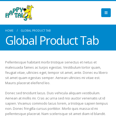
HOME
GLOBAL PRODUCT TAB
Global Product Tab
Pellentesque habitant morbi tristique senectus et netus et
malesuada fames ac turpis egestas. Vestibulum tortor quam,
feugiat vitae, ultricies eget, tempor sit amet, ante. Donec eu libero
sit amet quam egestas semper. Aenean ultricies mi vitae est.
Mauris placerat eleifend leo.
Donec sed tincidunt lacus. Duis vehicula aliquam vestibulum.
Aenean at mollis mi. Cras ac urna sed nisi auctor venenatis ut id
sapien. Vivamus commodo lacus lorem, a tristique sapien tempus
non. Donec fringilla cursus porttitor. Morbi quis massa id mi
pellentesque placerat. Nam scelerisque sit amet diam id blandit.