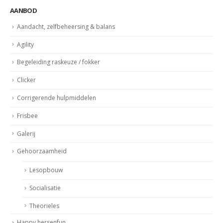
AANBOD
Aandacht, zelfbeheersing & balans
Agility
Begeleiding raskeuze / fokker
Clicker
Corrigerende hulpmiddelen
Frisbee
Galerij
Gehoorzaamheid
Lesopbouw
Socialisatie
Theorieles
Happy hersenfun