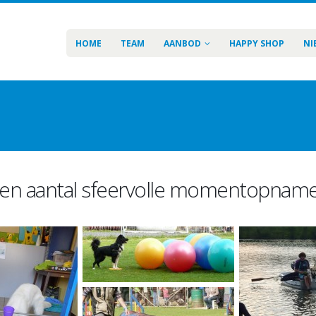
HOME
TEAM
AANBOD
HAPPY SHOP
NI
en aantal sfeervolle momentopnam