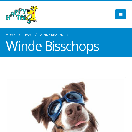
HOME
TEAM
WINDE BISSCHOPS
Winde Bisschops